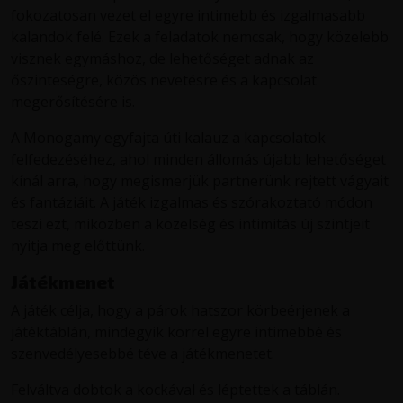
fokozatosan vezet el egyre intimebb és izgalmasabb
kalandok felé. Ezek a feladatok nemcsak, hogy közelebb
visznek egymáshoz, de lehetőséget adnak az
őszinteségre, közös nevetésre és a kapcsolat
megerősítésére is.
A Monogamy egyfajta úti kalauz a kapcsolatok
felfedezéséhez, ahol minden állomás újabb lehetőséget
kínál arra, hogy megismerjük partnerünk rejtett vágyait
és fantáziáit. A játék izgalmas és szórakoztató módon
teszi ezt, miközben a közelség és intimitás új szintjeit
nyitja meg előttünk.
Játékmenet
A játék célja, hogy a párok hatszor körbeérjenek a
játéktáblán, mindegyik körrel egyre intimebbé és
szenvedélyesebbé téve a játékmenetet.
Felváltva dobtok a kockával és léptettek a táblán.