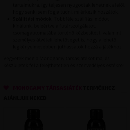
tartalmukra, így teljesen nyugodtak lehetnek afelől,
hogy senki sem fogja tudni, mi érkezik hozzátok.
Szállítási módok
: Többféle szállítási módot
kínálunk, beleértve a futárszolgálatot,
csomagautomatába történő kézbesítést, valamint
személyes átvételi lehetőséget is, hogy a lehető
legkényelmesebben juthassatok hozzá a játékhoz.
Vegyétek meg a Monogamy társasjátékot ma, és
készüljetek fel a felejthetetlen és szenvedélyes estékre!
MONOGAMY TÁRSASJÁTÉK
TERMÉKHEZ
AJÁNLJUK NEKED