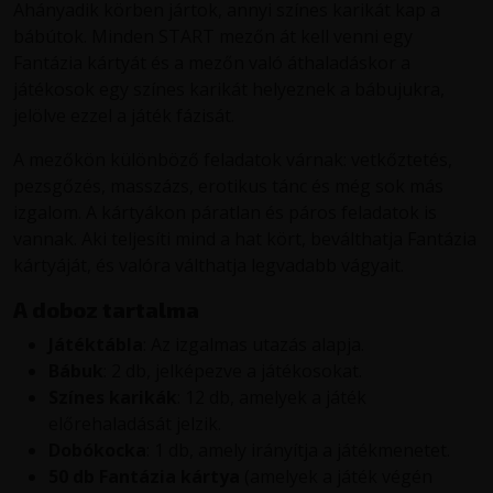
Ahányadik körben jártok, annyi színes karikát kap a
bábútok. Minden START mezőn át kell venni egy
Fantázia kártyát és a mezőn való áthaladáskor a
játékosok egy színes karikát helyeznek a bábujukra,
jelölve ezzel a játék fázisát.
A mezőkön különböző feladatok várnak: vetkőztetés,
pezsgőzés, masszázs, erotikus tánc és még sok más
izgalom. A kártyákon páratlan és páros feladatok is
vannak. Aki teljesíti mind a hat kört, beválthatja Fantázia
kártyáját, és valóra válthatja legvadabb vágyait.
A doboz tartalma
Játéktábla
: Az izgalmas utazás alapja.
Bábuk
: 2 db, jelképezve a játékosokat.
Színes karikák
: 12 db, amelyek a játék
előrehaladását jelzik.
Dobókocka
: 1 db, amely irányítja a játékmenetet.
50 db Fantázia kártya
(amelyek a játék végén