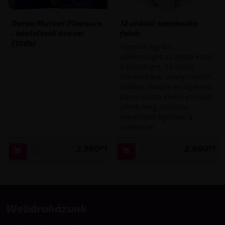
Durex Mutual Pleasure
12 oldalú szexkocka -
- késleltető óvszer
fehér
(10db)
Vigyetek egy kis
játékosságot az ágyba ezzel
a különleges, 12 oldalú
szexkockáva, amely minden
oldalán váratlan és izgalmas
Káma-szútra ihlette pózokat
jelenít meg. Döntsön
helyettetek éjjelente a
szerencse!
3.990
2.690
Ft
Ft
Webáruházunk