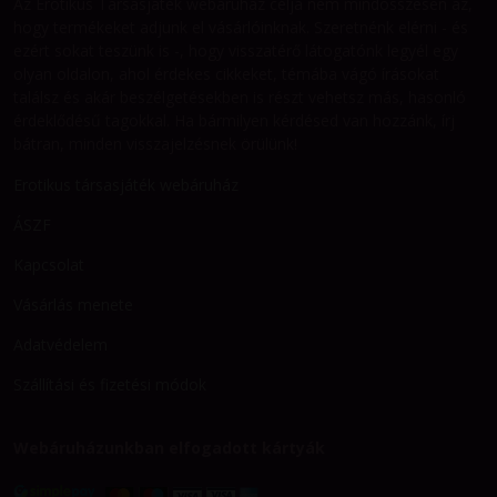
Az Erotikus Társasjáték webáruház célja nem mindösszesen az,
hogy termékeket adjunk el vásárlóinknak. Szeretnénk elérni - és
ezért sokat teszünk is -, hogy visszatérő látogatónk legyél egy
olyan oldalon, ahol érdekes cikkeket, témába vágó írásokat
találsz és akár beszélgetésekben is részt vehetsz más, hasonló
érdeklődésű tagokkal. Ha bármilyen kérdésed van hozzánk, írj
bátran, minden visszajelzésnek örülünk!
Erotikus társasjáték webáruház
ÁSZF
Kapcsolat
Vásárlás menete
Adatvédelem
Szállítási és fizetési módok
Webáruházunkban elfogadott kártyák