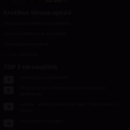
Erotikus társas ajánló
Legénybúcsú kellékek és ajándékok
Lánybúcsú kellékek és ajándékok
Társasjátékok pároknak
+1 tipp:
szexkocka
TOP 5 társasjáték
Hancúr párbaj társasjáték
1
Páros játszma - Ismerkedj okosan társasjáték
2
felnőtteknek
FuckMe - erotikus társasjáték szett - több nyelvű (11
3
részes)
Monogamy társasjáték
4