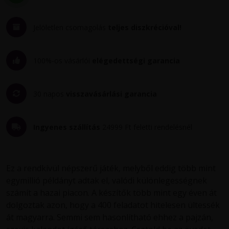
Jelöletlen csomagolás
teljes diszkrécióval!
100%-os vásárlói
elégedettségi garancia
30 napos
visszavásárlási garancia
Ingyenes szállítás
24999 Ft feletti rendelésnél
Ez a rendkívül népszerű játék, melyből eddig több mint
egymillió példányt adtak el, valódi különlegességnek
számít a hazai piacon. A készítők több mint egy éven át
dolgoztak azon, hogy a 400 feladatot hitelesen ültessék
át magyarra. Semmi sem hasonlítható ehhez a pajzán,