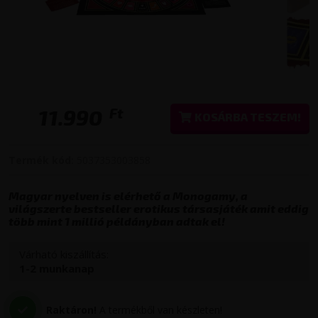
Ft
11.990
KOSÁRBA TESZEM!
Termék kód:
5037353003858
Magyar nyelven is elérhető a Monogamy, a
világszerte bestseller erotikus társasjáték amit eddig
több mint 1 millió példányban adtak el!
Várható kiszállítás:
1-2 munkanap
Raktáron!
A termékből van készleten!