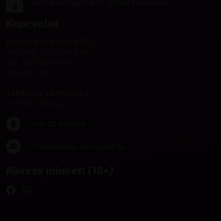
AVK: Adsz Vagy Kapsz - felnőtt társasjáték
5
Kapcsolat
Webshop Logisztika Kft.
Adószám: 23121076-2-41
Cím: 1097 Budapest,
Ecseri út 14-16
Telefonos elérhetőség
H-P 8:00-16:00-ig
+36-20-8089009
info@erotikus-tarsasjatek.hu
Kövess minket! (18+)