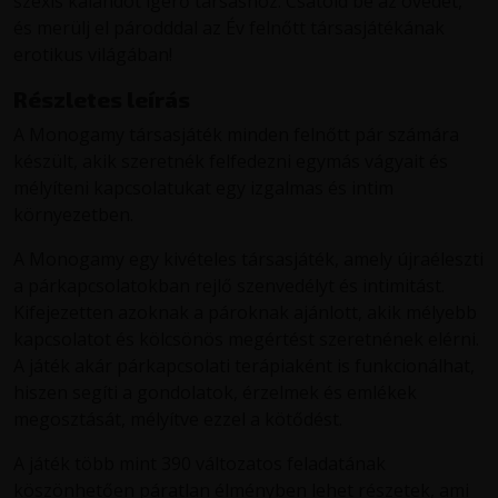
szexis kalandot ígérő társashoz. Csatold be az övedet,
és merülj el párodddal az Év felnőtt társasjátékának
erotikus világában!
Részletes leírás
A Monogamy társasjáték minden felnőtt pár számára
készült, akik szeretnék felfedezni egymás vágyait és
mélyíteni kapcsolatukat egy izgalmas és intim
környezetben.
A Monogamy egy kivételes társasjáték, amely újraéleszti
a párkapcsolatokban rejlő szenvedélyt és intimitást.
Kifejezetten azoknak a pároknak ajánlott, akik mélyebb
kapcsolatot és kölcsönös megértést szeretnének elérni.
A játék akár párkapcsolati terápiaként is funkcionálhat,
hiszen segíti a gondolatok, érzelmek és emlékek
megosztását, mélyítve ezzel a kötődést.
A játék több mint 390 változatos feladatának
köszönhetően páratlan élményben lehet részetek, ami