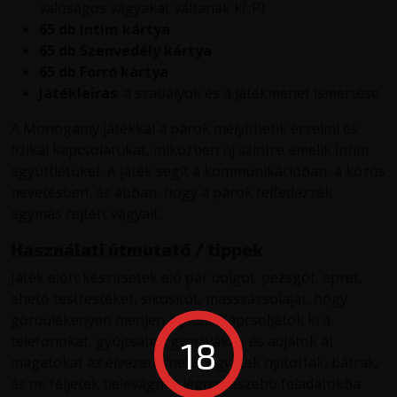
valóságos vágyakat váltanak ki :P)
65 db Intim kártya
65 db Szenvedély kártya
65 db Forró kártya
Játékleírás
: a szabályok és a játékmenet ismertése
A Monogamy játékkal a párok mélyíthetik érzelmi és
fizikai kapcsolatukat, miközben új szintre emelik intim
együttlétüket. A játék segít a kommunikációban, a közös
nevetésben, és abban, hogy a párok felfedezzék
egymás rejtett vágyait.
Használati útmutató / tippek
Játék előtt készítsetek elő pár dolgot: pezsgőt, epret,
ehető testfestéket, síkosítót, masszázsolajat, hogy
gördülékenyen menjen a játék. Kapcsoljátok ki a
telefonokat, gyújtsatok gyertyákat, és adjátok át
18
magatokat az élvezeteknek! Legyetek nyitottak, bátrak,
és ne féljetek belevágni a legmerészebb feladatokba